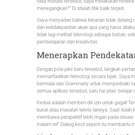
rasa frustasi tersebut, saya melakukan refleks
menegangkan?” Di situlah titik balik terjadi.
Saya menyadari bahwa tekanan tidak datang dari
dan ketidakpastian akan apa yang harus dilaku
tidak lagi melihat teknologi sebagai beban; se
pembelajaran dan kreativitas.
Menerapkan Pendekata
Dengan pola pikir baru tersebut, langkah pert
memanfaatkan teknologi secara bijak. Saya me
bermulai dari Grammarly untuk memperbaiki tul
semua aplikasi tersebut, satu hal jelas: belaj
Kedua adalah memberi diri izin untuk gagal! Te
buruk atau masalah teknis lainnya. Saat itula
membawa perspektif lebih ringan pada situasi
malam ini!” Dialog kecil seperti itu membantu