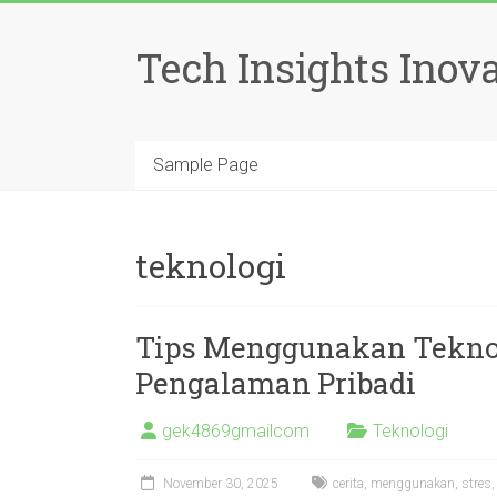
Skip
to
Tech Insights Inova
content
Sample Page
teknologi
Tips Menggunakan Teknolo
Pengalaman Pribadi
gek4869gmailcom
Teknologi
November 30, 2025
cerita
,
menggunakan
,
stres