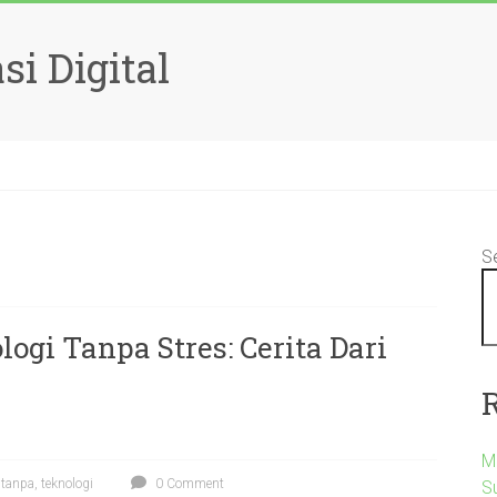
si Digital
S
gi Tanpa Stres: Cerita Dari
M
,
tanpa
,
teknologi
0 Comment
S