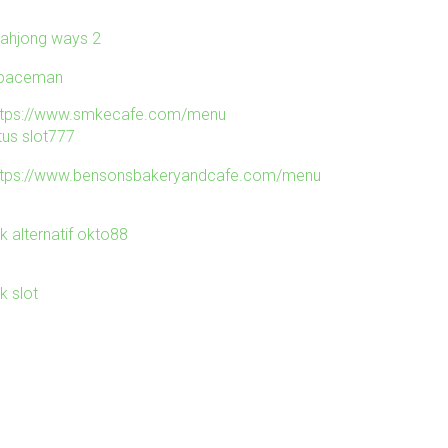
ahjong ways 2
paceman
ttps://www.smkecafe.com/menu
tus slot777
ttps://www.bensonsbakeryandcafe.com/menu
nk alternatif okto88
nk slot