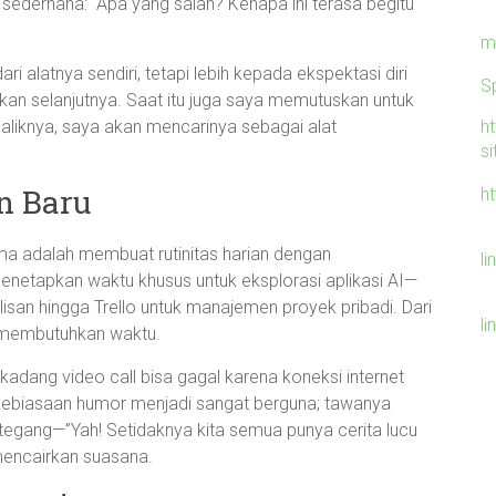
i sederhana: “Apa yang salah? Kenapa ini terasa begitu
m
 alatnya sendiri, tetapi lebih kepada ekspektasi diri
S
kan selanjutnya. Saat itu juga saya memutuskan untuk
baliknya, saya akan mencarinya sebagai alat
h
si
n Baru
h
ama adalah membuat rutinitas harian dengan
li
netapkan waktu khusus untuk eksplorasi aplikasi AI—
isan hingga Trello untuk manajemen proyek pribadi. Dari
li
ar membutuhkan waktu.
rkadang video call bisa gagal karena koneksi internet
h kebiasaan humor menjadi sangat berguna; tawanya
 tegang—”Yah! Setidaknya kita semua punya cerita lucu
 mencairkan suasana.