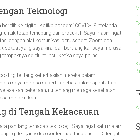
engan Teknologi
M
P
T
a beralih ke digital. Ketika pandemi COVID-19 melanda,
untuk tetap terhubung dan produktif. Saya masih ingat
P
tasi dengan alat komunikasi baru seperti Zoom dan
d
k sekuat yang saya kira, dan berulang kali saya merasa
T
g tampaknya selalu muncul ketika saya paling
K
B
posting tentang keberhasilan mereka dalam
ntara saya merasa seperti terjebak dalam spiral stres.
nyelesaikan pekerjaan; itu tentang menjaga kesehatan
erasa menakutkan.
A
g di Tengah Kekacauan
cara pandang terhadap teknologi. Saya ingat satu malam
 panjang dengan video conference tanpa henti. Di tengah