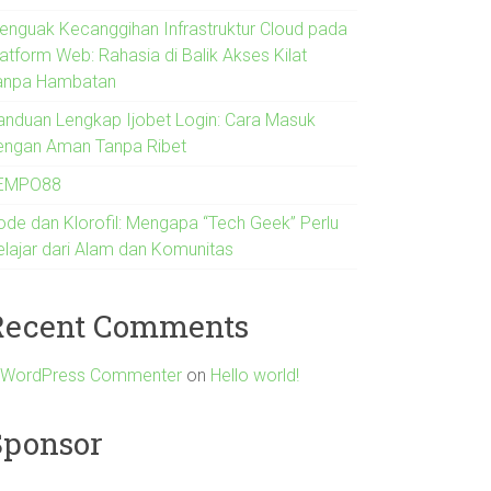
enguak Kecanggihan Infrastruktur Cloud pada
latform Web: Rahasia di Balik Akses Kilat
anpa Hambatan
anduan Lengkap Ijobet Login: Cara Masuk
engan Aman Tanpa Ribet
EMPO88
ode dan Klorofil: Mengapa “Tech Geek” Perlu
elajar dari Alam dan Komunitas
Recent Comments
 WordPress Commenter
on
Hello world!
Sponsor