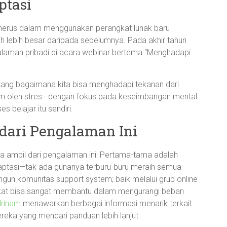
ptasi
menerus dalam menggunakan perangkat lunak baru
uh lebih besar daripada sebelumnya. Pada akhir tahun
laman pribadi di acara webinar bertema “Menghadapi
ntang bagaimana kita bisa menghadapi tekanan dari
am oleh stres—dengan fokus pada keseimbangan mental
belajar itu sendiri.
dari Pengalaman Ini
ta ambil dari pengalaman ini: Pertama-tama adalah
daptasi—tak ada gunanya terburu-buru meraih semua
un komunitas support system; baik melalui grup online
ekat bisa sangat membantu dalam mengurangi beban
rinam
menawarkan berbagai informasi menarik terkait
ereka yang mencari panduan lebih lanjut.