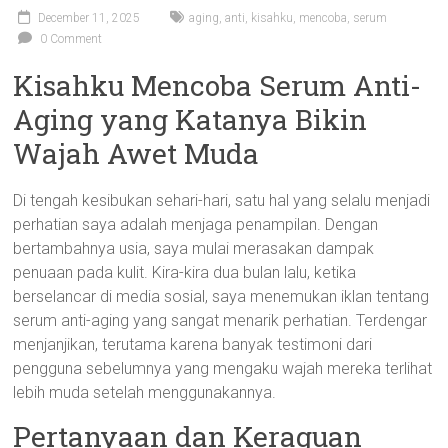
December 11, 2025
aging
,
anti
,
kisahku
,
mencoba
,
serum
0 Comment
Kisahku Mencoba Serum Anti-
Aging yang Katanya Bikin
Wajah Awet Muda
Di tengah kesibukan sehari-hari, satu hal yang selalu menjadi
perhatian saya adalah menjaga penampilan. Dengan
bertambahnya usia, saya mulai merasakan dampak
penuaan pada kulit. Kira-kira dua bulan lalu, ketika
berselancar di media sosial, saya menemukan iklan tentang
serum anti-aging yang sangat menarik perhatian. Terdengar
menjanjikan, terutama karena banyak testimoni dari
pengguna sebelumnya yang mengaku wajah mereka terlihat
lebih muda setelah menggunakannya.
Pertanyaan dan Keraguan