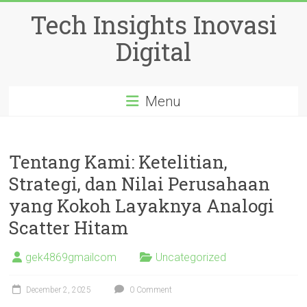
Skip
Tech Insights Inovasi
to
content
Digital
Menu
Tentang Kami: Ketelitian,
Strategi, dan Nilai Perusahaan
yang Kokoh Layaknya Analogi
Scatter Hitam
gek4869gmailcom
Uncategorized
December 2, 2025
0 Comment